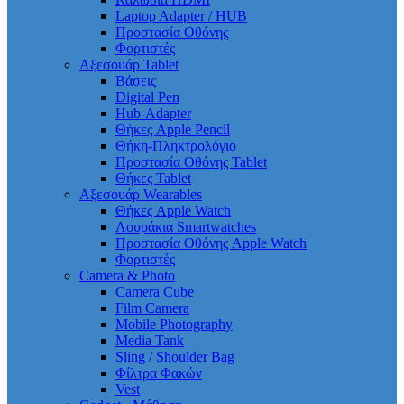
Laptop Adapter / HUB
Προστασία Οθόνης
Φορτιστές
Αξεσουάρ Tablet
Βάσεις
Digital Pen
Hub-Adapter
Θήκες Apple Pencil
Θήκη-Πληκτρολόγιο
Προστασία Οθόνης Tablet
Θήκες Tablet
Αξεσουάρ Wearables
Θήκες Apple Watch
Λουράκια Smartwatches
Προστασία Οθόνης Apple Watch
Φορτιστές
Camera & Photo
Camera Cube
Film Camera
Mobile Photography
Media Tank
Sling / Shoulder Bag
Φίλτρα Φακών
Vest