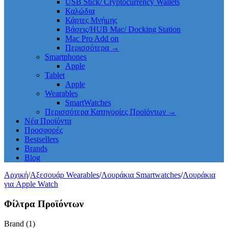
USB Stick/ Cryptocurrency Wallets
Καλώδια
Κάρτες Μνήμης
Βάσεις/HUB Mac/ Docking Station
Mac Pro Add on
Περισσότερα
→
Smartphones
Apple
Tablet
Apple
Wearables
SmartWatches
Περισσότερα Κατηγορίες Προϊόντων
→
Νέα Προϊόντα
Προσφορές
Bestsellers
Brands
Blog
Αρχική
/
Αξεσουάρ Wearables
/
Λουράκια Smartwatches
/
Λουράκια
για Apple Watch
Φίλτρα Προϊόντων
Brand (1)