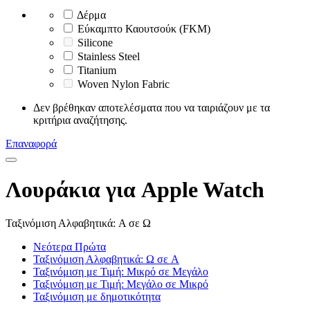
Δέρμα
Εύκαμπτο Καουτσούκ (FKM)
Silicone
Stainless Steel
Titanium
Woven Nylon Fabric
Δεν βρέθηκαν αποτελέσματα που να ταιριάζουν με τα
κριτήρια αναζήτησης.
Επαναφορά
Λουράκια για Apple Watch
Ταξινόμιση Αλφαβητικά: A σε Ω
Νεότερα Πρώτα
Ταξινόμιση Αλφαβητικά: Ω σε A
Ταξινόμιση με Τιμή: Μικρό σε Μεγάλο
Ταξινόμιση με Τιμή: Μεγάλο σε Μικρό
Ταξινόμιση με δημοτικότητα