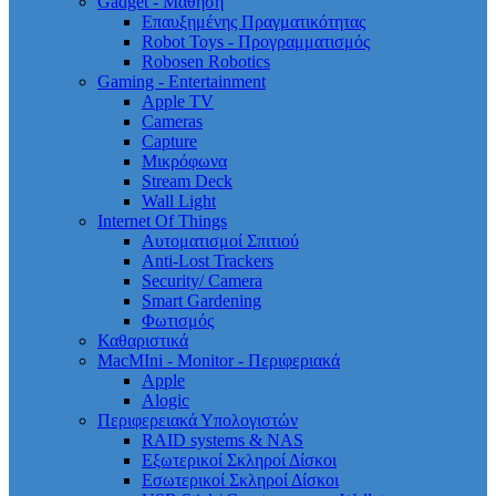
Gadget - Μάθηση
Επαυξημένης Πραγματικότητας
Robot Toys - Προγραμματισμός
Robosen Robotics
Gaming - Entertainment
Apple TV
Cameras
Capture
Μικρόφωνα
Stream Deck
Wall Light
Internet Of Things
Αυτοματισμοί Σπιτιού
Anti-Lost Trackers
Security/ Camera
Smart Gardening
Φωτισμός
Καθαριστικά
MacMIni - Monitor - Περιφεριακά
Apple
Alogic
Περιφερειακά Υπολογιστών
RAID systems & NAS
Εξωτερικοί Σκληροί Δίσκοι
Εσωτερικοί Σκληροί Δίσκοι