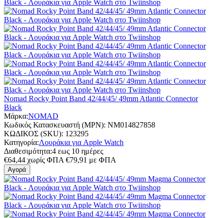
Nomad Rocky Point Band 42/44/45/ 49mm Atlantic Connector
Black
Μάρκα:
NOMAD
Κωδικός Κατασκευαστή (MPN):
NM014827858
ΚΩΔΙΚΟΣ (SKU):
123295
Κατηγορία:
Λουράκια για Apple Watch
Διαθεσιμότητα:
4 εως 10 ημέρες
€
64,44
χωρίς ΦΠΑ
€
79,91
με ΦΠΑ
Αγορά