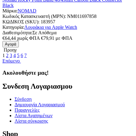
Black
Μάρκα:
NOMAD
Κωδικός Κατασκευαστή (MPN):
NM011697858
ΚΩΔΙΚΟΣ (SKU):
183957
Κατηγορία:
Λουράκια για Apple Watch
Διαθεσιμότητα:
Σε Απόθεμα
€
64,44
χωρίς ΦΠΑ
€
79,91
με ΦΠΑ
Αγορά
Προηγ
1
2
3
4
5
6
7
Επόμενο
Ακολουθήστε μας!
Συνδεση Λογαριασμου​
Σύνδεση
Δημιουργία Λογαριασμού
Παραγγελίες
Λίστα Αγαπημένων
Λίστα σύγκρισης
Shop