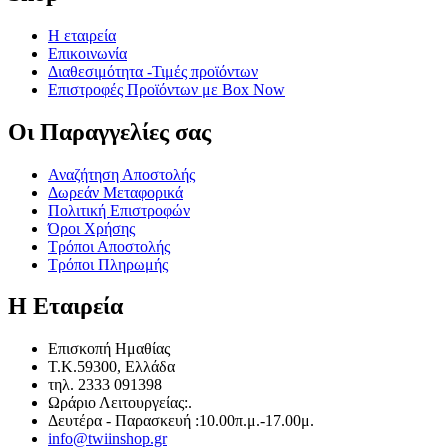
Η εταιρεία
Επικοινωνία
Διαθεσιμότητα -Τιμές προϊόντων
Επιστροφές Προϊόντων με Box Now
Οι Παραγγελίες​ σας
Αναζήτηση Αποστολής
Δωρεάν Μεταφορικά
Πολιτική Επιστροφών
Όροι Χρήσης
Τρόποι Αποστολής
Τρόποι Πληρωμής
Η Εταιρεία​
Επισκοπή Ημαθίας
T.K.59300, Ελλάδα
τηλ. 2333 091398
Ωράριο Λειτουργείας:.
Δευτέρα - Παρασκευή :10.00π.μ.-17.00μ.
info@twiinshop.gr