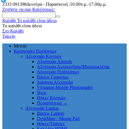
2333
091398
Δευτέρα - Παρασκευή :10.00π.μ.-17.00μ.μ.
Ζητήστε να σας Καλέσουμε:
Καλάθι
Το καλάθι είναι άδειο
Το καλάθι είναι άδειο
Στο Καλάθι
Ταμείο
Μενού
Κατηγορίες Προϊόντων
Αξεσουάρ Κινητών
Αξεσουάρ Airpods
Αξεσουάρ Αυτοκινήτου/Μοτοσυκλέτας
Αξεσουάρ Ποδηλάτων
Βάσεις Γραφείου
Διάφορα Αξεσουάρ
Vlogging-Mobile Photography
Ήχος
Θήκες Κινητών
Περισσότερα
→
Αξεσουάρ Laptop
Βάσεις Laptop
DeskMate / Mouse Pad
Θήκες/Τσάντες
Καλώδια HDMI