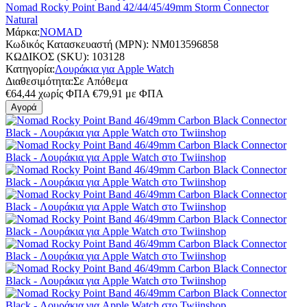
Nomad Rocky Point Band 42/44/45/49mm Storm Connector
Natural
Μάρκα:
NOMAD
Κωδικός Κατασκευαστή (MPN):
NM013596858
ΚΩΔΙΚΟΣ (SKU):
103128
Κατηγορία:
Λουράκια για Apple Watch
Διαθεσιμότητα:
Σε Απόθεμα
€
64,44
χωρίς ΦΠΑ
€
79,91
με ΦΠΑ
Αγορά