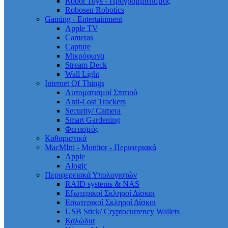
Robot Toys - Προγραμματισμός
Robosen Robotics
Gaming - Entertainment
Apple TV
Cameras
Capture
Μικρόφωνα
Stream Deck
Wall Light
Internet Of Things
Αυτοματισμοί Σπιτιού
Anti-Lost Trackers
Security/ Camera
Smart Gardening
Φωτισμός
Καθαριστικά
MacMIni - Monitor - Περιφεριακά
Apple
Alogic
Περιφερειακά Υπολογιστών
RAID systems & NAS
Εξωτερικοί Σκληροί Δίσκοι
Εσωτερικοί Σκληροί Δίσκοι
USB Stick/ Cryptocurrency Wallets
Καλώδια