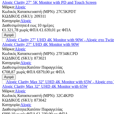
Alogic Clarity 27" 5K Monitor with PD and Touch Screen
Μάρκα:
Alogic
Κωδικός Κατασκευαστή (MPN):
27C5KPDT
ΚΩΔΙΚΟΣ (SKU):
209311
Κατηγορία:
Alogic
Διαθεσιμότητα:
4 εως 10 ημέρες
€
1.321,78
χωρίς ΦΠΑ
€
1.639,01
με ΦΠΑ
Αγορά
Alogic Clarity 27" UHD 4K Monitor with 90W
Μάρκα:
Alogic
Κωδικός Κατασκευαστή (MPN):
27F34KCPD
ΚΩΔΙΚΟΣ (SKU):
873021
Κατηγορία:
Alogic
Διαθεσιμότητα:
Κατόπιν Παραγγελίας
€
708,87
χωρίς ΦΠΑ
€
879,00
με ΦΠΑ
Αγορά
Alogic Clarity Max 32" UHD 4K Monitor with 65W
Μάρκα:
Alogic
Κωδικός Κατασκευαστή (MPN):
32C4KPD
ΚΩΔΙΚΟΣ (SKU):
873042
Κατηγορία:
Alogic
Διαθεσιμότητα:
Κατόπιν Παραγγελίας
€
999,19
χωρίς ΦΠΑ
€
1.239,00
με ΦΠΑ