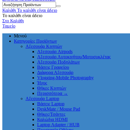
Καλάθι
Το καλάθι είναι άδειο
Το καλάθι είναι άδειο
Στο Καλάθι
Ταμείο
Μενού
Κατηγορίες Προϊόντων
Αξεσουάρ Κινητών
Αξεσουάρ Airpods
Αξεσουάρ Αυτοκινήτου/Μοτοσυκλέτας
Αξεσουάρ Ποδηλάτων
Βάσεις Γραφείου
Διάφορα Αξεσουάρ
Vlogging-Mobile Photography
Ήχος
Θήκες Κινητών
Περισσότερα
→
Αξεσουάρ Laptop
Βάσεις Laptop
DeskMate / Mouse Pad
Θήκες/Τσάντες
Καλώδια HDMI
Laptop Adapter / HUB
Προστασία Οθόνης