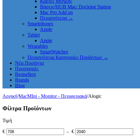
Κάρτες Μνήμης
Βάσεις/HUB Mac/ Docking Station
Mac Pro Add on
Περισσότερα
→
Smartphones
Apple
Tablet
Apple
Wearables
SmartWatches
Περισσότερα Κατηγορίες Προϊόντων
→
Νέα Προϊόντα
Προσφορές
Bestsellers
Brands
Blog
Αρχική
/
MacMIni - Monitor - Περιφεριακά
/
Alogic
Φίλτρα Προϊόντων
Τιμή
€
–
€