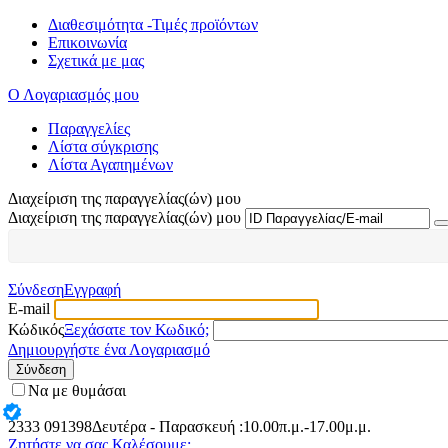
Διαθεσιμότητα -Τιμές προϊόντων
Επικοινωνία
Σχετικά με μας
Ο Λογαριασμός μου
Παραγγελίες
Λίστα σύγκρισης
Λίστα Αγαπημένων
Διαχείριση της παραγγελίας(ών) μου
Διαχείριση της παραγγελίας(ών) μου
Σύνδεση
Εγγραφή
E-mail
Κώδικός
Ξεχάσατε τον Κωδικό;
Δημιουργήστε ένα Λογαριασμό
Σύνδεση
Να με θυμάσαι
2333
091398
Δευτέρα - Παρασκευή :10.00π.μ.-17.00μ.μ.
Ζητήστε να σας Καλέσουμε: