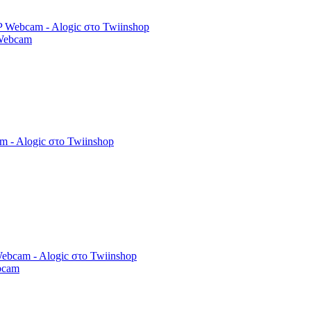
 Webcam
bcam