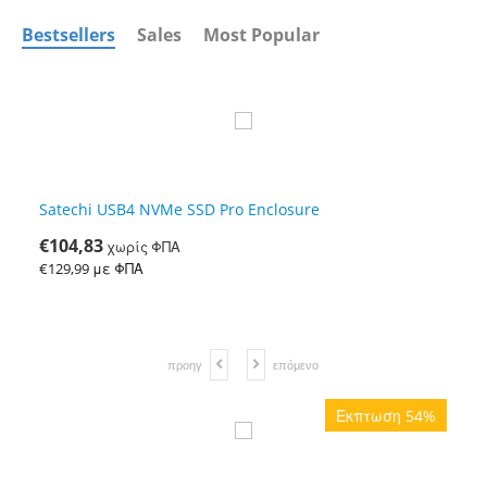
Bestsellers
Sales
Most Popular
%
Satechi USB4 NVMe SSD Pro Enclosure
Pa
€
104,83
€
χωρίς ΦΠΑ
€
€
129,99
με ΦΠΑ
€
προηγ
επόμενο
%
Έκπτωση 54%