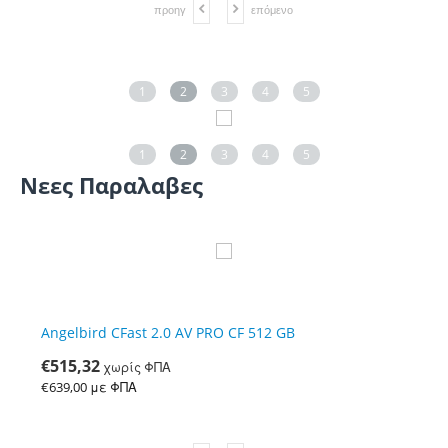
προηγ
επόμενο
1
2
3
4
5
1
2
3
4
5
Νεες Παραλαβες
Angelbird CFast 2.0 AV PRO CF 512 GB
€
515,32
χωρίς ΦΠΑ
€
639,00
με ΦΠΑ