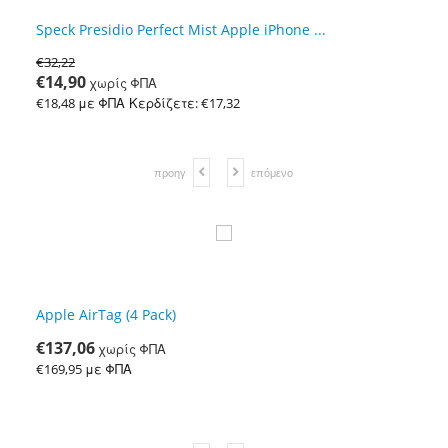
Speck Presidio Perfect Mist Apple iPhone ...
Ro
€
32,22
€
€
14,90
€
χωρίς ΦΠΑ
€
18,48
με ΦΠΑ
Κερδίζετε: €
17,32
€
προηγ
επόμενο
Apple AirTag (4 Pack)
Bl
€
137,06
€
χωρίς ΦΠΑ
€
169,95
με ΦΠΑ
€