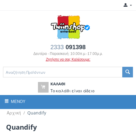
2333
091398
Δευτέρα - Παρασκευή :10.00π.μ.-17.00μ.μ.
Ζητήστε να σας Καλέσουμε:
ΚΑΛΆΘΙ
Το καλάθι είναι άδειο
ΜΕΝΟΎ
Αρχική
/
Quandify
Quandify