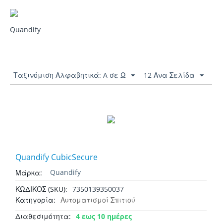
Quandify
Ταξινόμιση Αλφαβητικά: A σε Ω
12 Ανα Σελίδα
Quandify CubicSecure
Quandify
Μάρκα:
7350139350037
ΚΩΔΙΚΟΣ (SKU):
Κατηγορία:
Αυτοματισμοί Σπιτιού
4 εως 10 ημέρες
Διαθεσιμότητα: