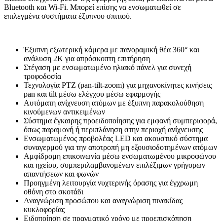
Bluetooth και Wi-Fi. Μπορεί επίσης να ενσωματωθεί σε
επιλεγμένα συστήματα έξυπνου σπιτιού.
Έξυπνη εξωτερική κάμερα με πανοραμική θέα 360° και
ανάλυση 2K για απρόσκοπτη επιτήρηση
Στέγαση με ενσωματωμένο ηλιακό πάνελ για συνεχή
τροφοδοσία
Τεχνολογία PTZ (pan-tilt-zoom) για μηχανοκίνητες κινήσεις
pan και tilt μέσω ελέγχου μέσω εφαρμογής
Αυτόματη ανίχνευση ατόμων με έξυπνη παρακολούθηση
κινούμενων αντικειμένων
Σύστημα έγκαιρης προειδοποίησης για εμφανή συμπεριφορά,
όπως παραμονή ή περιπλάνηση στην περιοχή ανίχνευσης
Ενσωματωμένος προβολέας LED και ακουστικό σύστημα
συναγερμού για την αποτροπή μη εξουσιοδοτημένων ατόμων
Αμφίδρομη επικοινωνία μέσω ενσωματωμένου μικροφώνου
και ηχείου, συμπεριλαμβανομένων επιλέξιμων γρήγορων
απαντήσεων και φωνών
Προηγμένη λειτουργία νυχτερινής όρασης για έγχρωμη
οθόνη στο σκοτάδι
Αναγνώριση προσώπου και αναγνώριση πινακίδας
κυκλοφορίας
Ειδοποίηση σε πραγματικό χρόνο με προεπισκόπηση