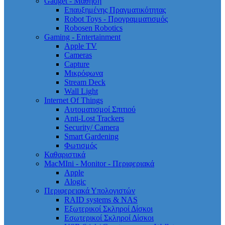
Gadget - Μάθηση
Επαυξημένης Πραγματικότητας
Robot Toys - Προγραμματισμός
Robosen Robotics
Gaming - Entertainment
Apple TV
Cameras
Capture
Μικρόφωνα
Stream Deck
Wall Light
Internet Of Things
Αυτοματισμοί Σπιτιού
Anti-Lost Trackers
Security/ Camera
Smart Gardening
Φωτισμός
Καθαριστικά
MacMIni - Monitor - Περιφεριακά
Apple
Alogic
Περιφερειακά Υπολογιστών
RAID systems & NAS
Εξωτερικοί Σκληροί Δίσκοι
Εσωτερικοί Σκληροί Δίσκοι