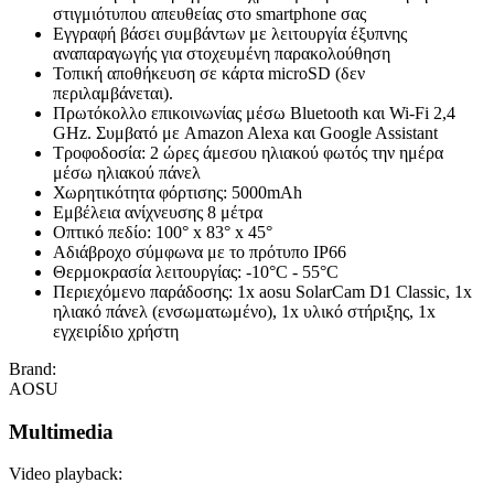
στιγμιότυπου απευθείας στο smartphone σας
Εγγραφή βάσει συμβάντων με λειτουργία έξυπνης
αναπαραγωγής για στοχευμένη παρακολούθηση
Τοπική αποθήκευση σε κάρτα microSD (δεν
περιλαμβάνεται).
Πρωτόκολλο επικοινωνίας μέσω Bluetooth και Wi-Fi 2,4
GHz. Συμβατό με Amazon Alexa και Google Assistant
Τροφοδοσία: 2 ώρες άμεσου ηλιακού φωτός την ημέρα
μέσω ηλιακού πάνελ
Χωρητικότητα φόρτισης: 5000mAh
Εμβέλεια ανίχνευσης 8 μέτρα
Οπτικό πεδίο: 100° x 83° x 45°
Αδιάβροχο σύμφωνα με το πρότυπο IP66
Θερμοκρασία λειτουργίας: -10°C - 55°C
Περιεχόμενο παράδοσης: 1x aosu SolarCam D1 Classic, 1x
ηλιακό πάνελ (ενσωματωμένο), 1x υλικό στήριξης, 1x
εγχειρίδιο χρήστη
Brand:
AOSU
Multimedia
Video playback: