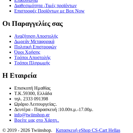
Επικοινωνία
Διαθεσιμότητα -Τιμές προϊόντων
Επιστροφές Προϊόντων με Box Now
Οι Παραγγελίες​ σας
Αναζήτηση Αποστολής
Δωρεάν Μεταφορικά
Πολιτική Επιστροφών
Όροι Χρήσης
Τρόποι Αποστολής
Τρόποι Πληρωμής
Η Εταιρεία​
Επισκοπή Ημαθίας
T.K.59300, Ελλάδα
τηλ. 2333 091398
Ωράριο Λειτουργείας:.
Δευτέρα - Παρασκευή :10.00π.μ.-17.00μ.
info@twiinshop.gr
Βρείτε μας στο Χάρτη..
© 2019 - 2026 Twiinshop.
Κατασκευή eShop CS-Cart Hellas