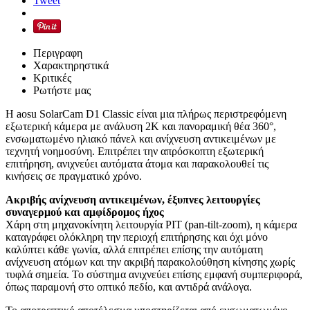
Tweet
Περιγραφη
Χαρακτηρηστικά
Κριτικές
Ρωτήστε μας
Η aosu SolarCam D1 Classic είναι μια πλήρως περιστρεφόμενη
εξωτερική κάμερα με ανάλυση 2K και πανοραμική θέα 360°,
ενσωματωμένο ηλιακό πάνελ και ανίχνευση αντικειμένων με
τεχνητή νοημοσύνη. Επιτρέπει την απρόσκοπτη εξωτερική
επιτήρηση, ανιχνεύει αυτόματα άτομα και παρακολουθεί τις
κινήσεις σε πραγματικό χρόνο.
Ακριβής ανίχνευση αντικειμένων, έξυπνες λειτουργίες
συναγερμού και αμφίδρομος ήχος
Χάρη στη μηχανοκίνητη λειτουργία PIT (pan-tilt-zoom), η κάμερα
καταγράφει ολόκληρη την περιοχή επιτήρησης και όχι μόνο
καλύπτει κάθε γωνία, αλλά επιτρέπει επίσης την αυτόματη
ανίχνευση ατόμων και την ακριβή παρακολούθηση κίνησης χωρίς
τυφλά σημεία. Το σύστημα ανιχνεύει επίσης εμφανή συμπεριφορά,
όπως παραμονή στο οπτικό πεδίο, και αντιδρά ανάλογα.