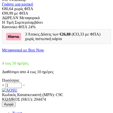
Γράψτε μια κριτική
€
80,64
χωρίς ΦΠΑ
€
99,99
με ΦΠΑ
ΔΩΡΕΑΝ Μεταφορικά
H Τιμή Συμπεριλαμβάνει
Κανονικο ΦΠΑ 24%
3 Άτοκες Δόσεις των
€
26,88
(€
33,33
με ΦΠΑ)
χωρίς πιστωτική κάρτα
Μεταφoρικά με Box Now
4 εως 10 ημέρες
Διαθέσιμο απο 4 εως 10 ημέρες
Ποσότητα:
+
−
Κωδικός Κατασκευαστή (MPN):
C9C
ΚΩΔΙΚΟΣ (SKU):
204474
Αγορά