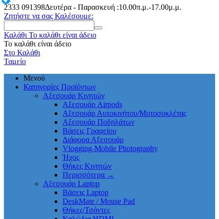
2333
091398
Δευτέρα - Παρασκευή :10.00π.μ.-17.00μ.μ.
Ζητήστε να σας Καλέσουμε:
Καλάθι
Το καλάθι είναι άδειο
Το καλάθι είναι άδειο
Στο Καλάθι
Ταμείο
Μενού
Κατηγορίες Προϊόντων
Αξεσουάρ Κινητών
Αξεσουάρ Airpods
Αξεσουάρ Αυτοκινήτου/Μοτοσυκλέτας
Αξεσουάρ Ποδηλάτων
Βάσεις Γραφείου
Διάφορα Αξεσουάρ
Vlogging-Mobile Photography
Ήχος
Θήκες Κινητών
Περισσότερα
→
Αξεσουάρ Laptop
Βάσεις Laptop
DeskMate / Mouse Pad
Θήκες/Τσάντες
Καλώδια HDMI