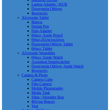
Laptop Adapter / HUB
Προστασία Οθόνης
Φορτιστές
Αξεσουάρ Tablet
Βάσεις
Digital Pen
Hub-Adapter
Θήκες Apple Pencil
Θήκη-Πληκτρολόγιο
Προστασία Οθόνης Tablet
Θήκες Tablet
Αξεσουάρ Wearables
Θήκες Apple Watch
Λουράκια Smartwatches
Προστασία Οθόνης Apple Watch
Φορτιστές
Camera & Photo
Camera Cube
Film Camera
Mobile Photography
Media Tank
Sling / Shoulder Bag
Φίλτρα Φακών
Vest