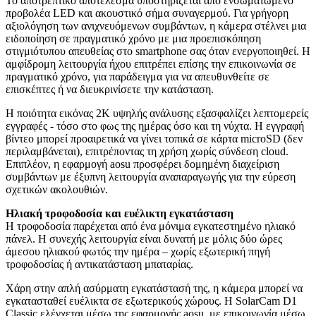
Το αποτρεπτικό αποτέλεσμα υποστηρίζεται από ενσωματωμένο
προβολέα LED και ακουστικό σήμα συναγερμού. Για γρήγορη
αξιολόγηση των ανιχνευόμενων συμβάντων, η κάμερα στέλνει μια
ειδοποίηση σε πραγματικό χρόνο με μια προεπισκόπηση
στιγμιότυπου απευθείας στο smartphone σας όταν ενεργοποιηθεί. Η
αμφίδρομη λειτουργία ήχου επιτρέπει επίσης την επικοινωνία σε
πραγματικό χρόνο, για παράδειγμα για να απευθυνθείτε σε
επισκέπτες ή να διευκρινίσετε την κατάσταση.
Η ποιότητα εικόνας 2K υψηλής ανάλυσης εξασφαλίζει λεπτομερείς
εγγραφές - τόσο στο φως της ημέρας όσο και τη νύχτα. Η εγγραφή
βίντεο μπορεί προαιρετικά να γίνει τοπικά σε κάρτα microSD (δεν
περιλαμβάνεται), επιτρέποντας τη χρήση χωρίς σύνδεση cloud.
Επιπλέον, η εφαρμογή aosu προσφέρει δομημένη διαχείριση
συμβάντων με έξυπνη λειτουργία αναπαραγωγής για την εύρεση
σχετικών ακολουθιών.
Ηλιακή τροφοδοσία και ευέλικτη εγκατάσταση
Η τροφοδοσία παρέχεται από ένα μόνιμα εγκατεστημένο ηλιακό
πάνελ. Η συνεχής λειτουργία είναι δυνατή με μόλις δύο ώρες
άμεσου ηλιακού φωτός την ημέρα – χωρίς εξωτερική πηγή
τροφοδοσίας ή αντικατάσταση μπαταρίας.
Χάρη στην απλή ασύρματη εγκατάστασή της, η κάμερα μπορεί να
εγκατασταθεί ευέλικτα σε εξωτερικούς χώρους. Η SolarCam D1
Classic ελέγχεται μέσω της εφαρμογής aosu, με επικοινωνία μέσω