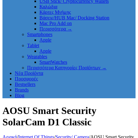
USB Stick/ Cryptocurrency Wallets
Καλώδια
Κάρτες Μνήμης
Βάσεις/HUB Mac/ Docking Station
Mac Pro Add on
Περισσότερα
→
Smartphones
Apple
Tablet
Apple
Wearables
SmartWatches
Περισσότερα Κατηγορίες Προϊόντων
→
Νέα Προϊόντα
Προσφορές
Bestsellers
Brands
Blog
AOSU Smart Security
SolarCam D1 Classic
Αρχική
/
Internet Of Things
/
Security/ Camera
/
AOSU Smart Security