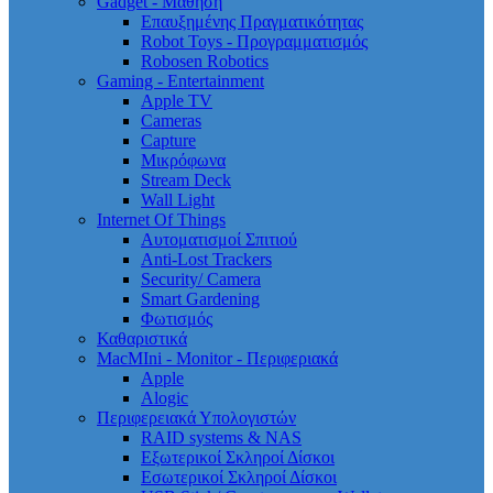
Gadget - Μάθηση
Επαυξημένης Πραγματικότητας
Robot Toys - Προγραμματισμός
Robosen Robotics
Gaming - Entertainment
Apple TV
Cameras
Capture
Μικρόφωνα
Stream Deck
Wall Light
Internet Of Things
Αυτοματισμοί Σπιτιού
Anti-Lost Trackers
Security/ Camera
Smart Gardening
Φωτισμός
Καθαριστικά
MacMIni - Monitor - Περιφεριακά
Apple
Alogic
Περιφερειακά Υπολογιστών
RAID systems & NAS
Εξωτερικοί Σκληροί Δίσκοι
Εσωτερικοί Σκληροί Δίσκοι