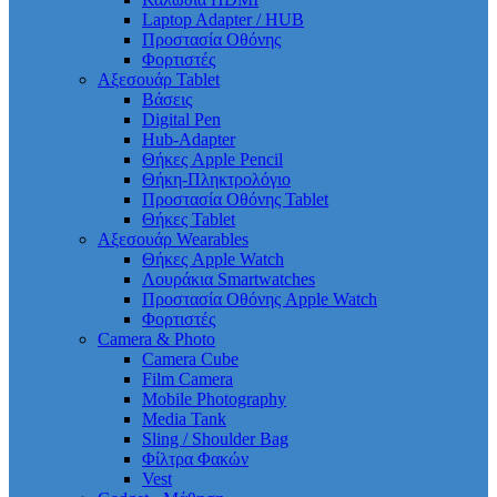
Laptop Adapter / HUB
Προστασία Οθόνης
Φορτιστές
Αξεσουάρ Tablet
Βάσεις
Digital Pen
Hub-Adapter
Θήκες Apple Pencil
Θήκη-Πληκτρολόγιο
Προστασία Οθόνης Tablet
Θήκες Tablet
Αξεσουάρ Wearables
Θήκες Apple Watch
Λουράκια Smartwatches
Προστασία Οθόνης Apple Watch
Φορτιστές
Camera & Photo
Camera Cube
Film Camera
Mobile Photography
Media Tank
Sling / Shoulder Bag
Φίλτρα Φακών
Vest