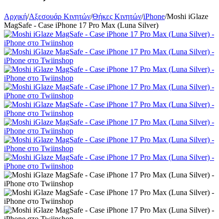
Αρχική
/
Αξεσουάρ Κινητών
/
Θήκες Κινητών
/
iPhone
/
Moshi iGlaze
MagSafe - Case iPhone 17 Pro Max (Luna Silver)