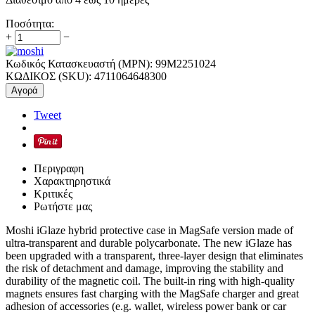
Ποσότητα:
+
−
Κωδικός Κατασκευαστή (MPN):
99M2251024
ΚΩΔΙΚΟΣ (SKU):
4711064648300
Αγορά
Tweet
Περιγραφη
Χαρακτηρηστικά
Κριτικές
Ρωτήστε μας
Moshi iGlaze hybrid protective case in MagSafe version made of
ultra-transparent and durable polycarbonate. The new iGlaze has
been upgraded with a transparent, three-layer design that eliminates
the risk of detachment and damage, improving the stability and
durability of the magnetic coil. The built-in ring with high-quality
magnets ensures fast charging with the MagSafe charger and great
adhesion of accessories (e.g. wallet, wireless power bank or car