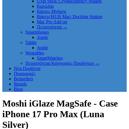
USB Stick/ Cryptocurrency Wallets
Καλώδια
Κάρτες Μνήμης
Βάσεις/HUB Mac/ Docking Station
Mac Pro Add on
Περισσότερα
→
Smartphones
Apple
Tablet
Apple
Wearables
SmartWatches
Περισσότερα Κατηγορίες Προϊόντων
→
Νέα Προϊόντα
Προσφορές
Bestsellers
Brands
Blog
Moshi iGlaze MagSafe - Case
iPhone 17 Pro Max (Luna
Silver)