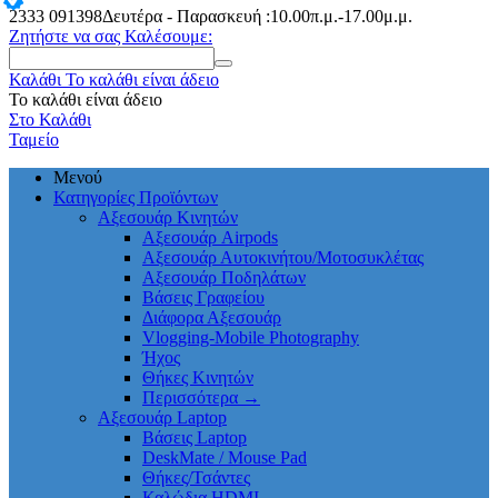
2333
091398
Δευτέρα - Παρασκευή :10.00π.μ.-17.00μ.μ.
Ζητήστε να σας Καλέσουμε:
Καλάθι
Το καλάθι είναι άδειο
Το καλάθι είναι άδειο
Στο Καλάθι
Ταμείο
Μενού
Κατηγορίες Προϊόντων
Αξεσουάρ Κινητών
Αξεσουάρ Airpods
Αξεσουάρ Αυτοκινήτου/Μοτοσυκλέτας
Αξεσουάρ Ποδηλάτων
Βάσεις Γραφείου
Διάφορα Αξεσουάρ
Vlogging-Mobile Photography
Ήχος
Θήκες Κινητών
Περισσότερα
→
Αξεσουάρ Laptop
Βάσεις Laptop
DeskMate / Mouse Pad
Θήκες/Τσάντες
Καλώδια HDMI