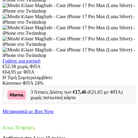
Γράψτε μια κριτική
€
52,38
χωρίς ΦΠΑ
€
64,95
με ΦΠΑ
H Τιμή Συμπεριλαμβάνει
Κανονικο ΦΠΑ 24%
3 Άτοκες Δόσεις των
€
17,46
(€
21,65
με ΦΠΑ)
χωρίς πιστωτική κάρτα
Μεταφoρικά με Box Now
4 εως 10 ημέρες
Διαθέσιμο απο 4 εως 10 ημέρες