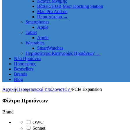
Κάρτες Μνήμης
Βάσεις/HUB Mac/ Docking Station
Mac Pro Add on
Περισσότερα
→
Smartphones
Apple
Tablet
Apple
Wearables
SmartWatches
Περισσότερα Κατηγορίες Προϊόντων
→
Νέα Προϊόντα
Προσφορές
Bestsellers
Brands
Blog
Αρχική
/
Περιφερειακά Υπολογιστών
/
PCIe Expansion
Φίλτρα Προϊόντων
Brand
OWC
Sonnet