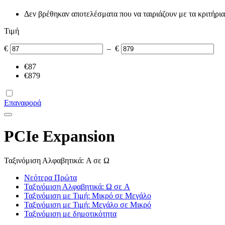
Δεν βρέθηκαν αποτελέσματα που να ταιριάζουν με τα κριτήρια
Τιμή
€
–
€
€
87
€
879
Επαναφορά
PCIe Expansion
Ταξινόμιση Αλφαβητικά: A σε Ω
Νεότερα Πρώτα
Ταξινόμιση Αλφαβητικά: Ω σε A
Ταξινόμιση με Τιμή: Μικρό σε Μεγάλο
Ταξινόμιση με Τιμή: Μεγάλο σε Μικρό
Ταξινόμιση με δημοτικότητα