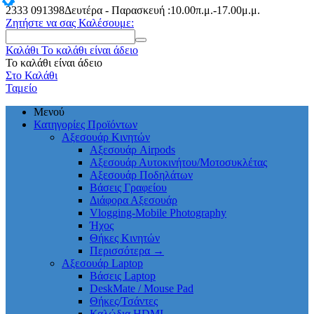
2333
091398
Δευτέρα - Παρασκευή :10.00π.μ.-17.00μ.μ.
Ζητήστε να σας Καλέσουμε:
Καλάθι
Το καλάθι είναι άδειο
Το καλάθι είναι άδειο
Στο Καλάθι
Ταμείο
Μενού
Κατηγορίες Προϊόντων
Αξεσουάρ Κινητών
Αξεσουάρ Airpods
Αξεσουάρ Αυτοκινήτου/Μοτοσυκλέτας
Αξεσουάρ Ποδηλάτων
Βάσεις Γραφείου
Διάφορα Αξεσουάρ
Vlogging-Mobile Photography
Ήχος
Θήκες Κινητών
Περισσότερα
→
Αξεσουάρ Laptop
Βάσεις Laptop
DeskMate / Mouse Pad
Θήκες/Τσάντες
Καλώδια HDMI