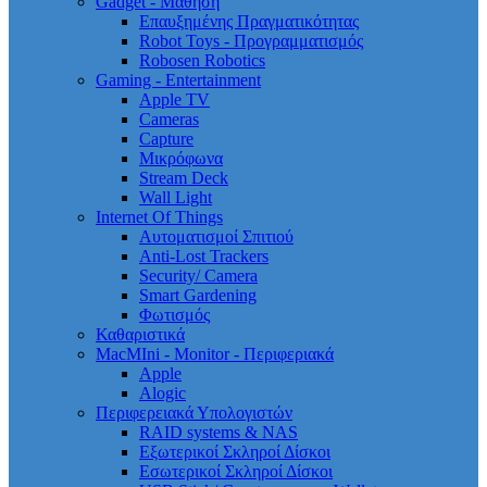
Gadget - Μάθηση
Επαυξημένης Πραγματικότητας
Robot Toys - Προγραμματισμός
Robosen Robotics
Gaming - Entertainment
Apple TV
Cameras
Capture
Μικρόφωνα
Stream Deck
Wall Light
Internet Of Things
Αυτοματισμοί Σπιτιού
Anti-Lost Trackers
Security/ Camera
Smart Gardening
Φωτισμός
Καθαριστικά
MacMIni - Monitor - Περιφεριακά
Apple
Alogic
Περιφερειακά Υπολογιστών
RAID systems & NAS
Εξωτερικοί Σκληροί Δίσκοι
Εσωτερικοί Σκληροί Δίσκοι