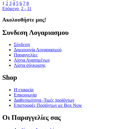
1
2
3
4
5
6
7
8
Επόμενο
2 - 11
Ακολουθήστε μας!
Συνδεση Λογαριασμου​
Σύνδεση
Δημιουργία Λογαριασμού
Παραγγελίες
Λίστα Αγαπημένων
Λίστα σύγκρισης
Shop
Η εταιρεία
Επικοινωνία
Διαθεσιμότητα -Τιμές προϊόντων
Επιστροφές Προϊόντων με Box Now
Οι Παραγγελίες​ σας