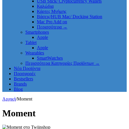
USB Stick/ Cryptocurrency Wallets
Καλώδια
Κάρτες Μνήμης
Βάσεις/HUB Mac/ Docking Station
Mac Pro Add on
Περισσότερα
→
Smartphones
Apple
Tablet
Apple
Wearables
SmartWatches
Περισσότερα Κατηγορίες Προϊόντων
→
Νέα Προϊόντα
Προσφορές
Bestsellers
Brands
Blog
Αρχική
/
Moment
Moment