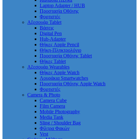
Laptop Adapter / HUB
Προστασία Οθόνης
Φορτιστές
Αξεσουάρ Tablet
Βάσεις
Digital Pen
Hub-Adapter
Θήκες Apple Pencil
Θήκη-Πληκτρολόγιο
Προστασία Οθόνης Tablet
Θήκες Tablet
Αξεσουάρ Wearables
Θήκες Apple Watch
Λουράκια Smartwatches
Προστασία Οθόνης Apple Watch
Φορτιστές
Camera & Photo
Camera Cube
Film Camera
Mobile Photography
Media Tank
Sling / Shoulder Bag
Φίλτρα Φακών
Vest