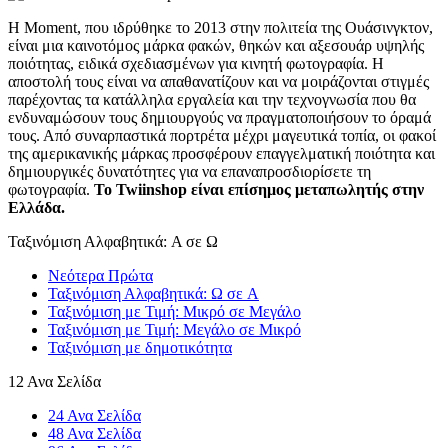
Η Moment, που ιδρύθηκε το 2013 στην πολιτεία της Ουάσινγκτον,
είναι μια καινοτόμος μάρκα φακών, θηκών και αξεσουάρ υψηλής
ποιότητας, ειδικά σχεδιασμένων για κινητή φωτογραφία. Η
αποστολή τους είναι να απαθανατίζουν και να μοιράζονται στιγμές
παρέχοντας τα κατάλληλα εργαλεία και την τεχνογνωσία που θα
ενδυναμώσουν τους δημιουργούς να πραγματοποιήσουν το όραμά
τους. Από συναρπαστικά πορτρέτα μέχρι μαγευτικά τοπία, οι φακοί
της αμερικανικής μάρκας προσφέρουν επαγγελματική ποιότητα και
δημιουργικές δυνατότητες για να επαναπροσδιορίσετε τη
φωτογραφία.
Το Twiinshop είναι επίσημος μεταπωλητής στην
Ελλάδα.
Ταξινόμιση Αλφαβητικά: A σε Ω
Νεότερα Πρώτα
Ταξινόμιση Αλφαβητικά: Ω σε A
Ταξινόμιση με Τιμή: Μικρό σε Μεγάλο
Ταξινόμιση με Τιμή: Μεγάλο σε Μικρό
Ταξινόμιση με δημοτικότητα
12 Ανα Σελίδα
24 Ανα Σελίδα
48 Ανα Σελίδα