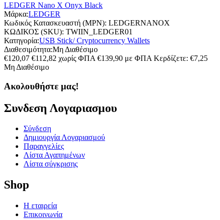
LEDGER Nano X Onyx Black
Μάρκα:
LEDGER
Κωδικός Κατασκευαστή (MPN):
LEDGERNANOX
ΚΩΔΙΚΟΣ (SKU):
TWIIN_LEDGER01
Κατηγορία:
USB Stick/ Cryptocurrency Wallets
Διαθεσιμότητα:
Μη Διαθέσιμο
€
120,07
€
112,82
χωρίς ΦΠΑ
€
139,90
με ΦΠΑ
Κερδίζετε: €
7,25
Μη Διαθέσιμο
Ακολουθήστε μας!
Συνδεση Λογαριασμου​
Σύνδεση
Δημιουργία Λογαριασμού
Παραγγελίες
Λίστα Αγαπημένων
Λίστα σύγκρισης
Shop
Η εταιρεία
Επικοινωνία