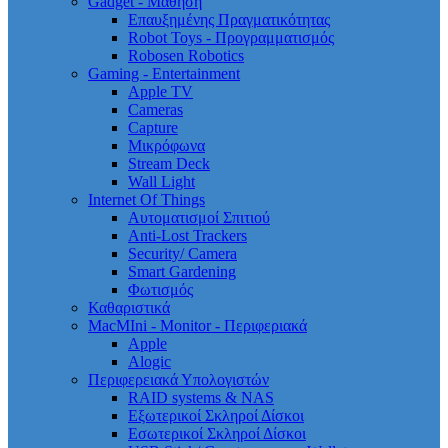
Gadget - Μάθηση
Επαυξημένης Πραγματικότητας
Robot Toys - Προγραμματισμός
Robosen Robotics
Gaming - Entertainment
Apple TV
Cameras
Capture
Μικρόφωνα
Stream Deck
Wall Light
Internet Of Things
Αυτοματισμοί Σπιτιού
Anti-Lost Trackers
Security/ Camera
Smart Gardening
Φωτισμός
Καθαριστικά
MacMIni - Monitor - Περιφεριακά
Apple
Alogic
Περιφερειακά Υπολογιστών
RAID systems & NAS
Εξωτερικοί Σκληροί Δίσκοι
Εσωτερικοί Σκληροί Δίσκοι