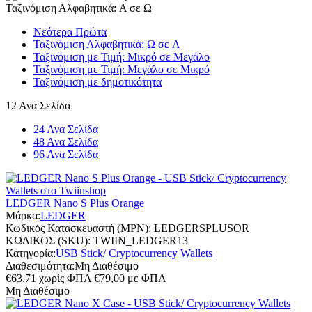
Ταξινόμιση Αλφαβητικά: A σε Ω
Νεότερα Πρώτα
Ταξινόμιση Αλφαβητικά: Ω σε A
Ταξινόμιση με Τιμή: Μικρό σε Μεγάλο
Ταξινόμιση με Τιμή: Μεγάλο σε Μικρό
Ταξινόμιση με δημοτικότητα
12 Ανα Σελίδα
24 Ανα Σελίδα
48 Ανα Σελίδα
96 Ανα Σελίδα
LEDGER Nano S Plus Orange
Μάρκα:
LEDGER
Κωδικός Κατασκευαστή (MPN):
LEDGERSPLUSOR
ΚΩΔΙΚΟΣ (SKU):
TWIIN_LEDGER13
Κατηγορία:
USB Stick/ Cryptocurrency Wallets
Διαθεσιμότητα:
Μη Διαθέσιμο
€
63,71
χωρίς ΦΠΑ
€
79,00
με ΦΠΑ
Μη Διαθέσιμο