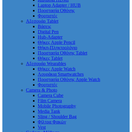
Laptop Adapter / HUB
Προστασία Οθόνης
Φορτιστές
Αξεσουάρ Tablet
Βάσεις
Digital Pen
Hub-Adapter
Θήκες Apple Pencil
Θήκη-Πληκτρολόγιο
Προστασία Οθόνης Tablet
Θήκες Tablet
Αξεσουάρ Wearables
Θήκες Apple Watch
Λουράκια Smartwatches
Προστασία Οθόνης Apple Watch
Φορτιστές
Camera & Photo
Camera Cube
Film Camera
Mobile Photography
Media Tank
Sling / Shoulder Bag
Φίλτρα Φακών
Vest