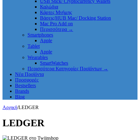
USB Stick/ Cryptocurrency Wallets
Καλώδια
Κάρτες Μνήμης
Βάσεις/HUB Mac/ Docking Station
Mac Pro Add on
Περισσότερα
→
Smartphones
Apple
Tablet
Apple
Wearables
SmartWatches
Περισσότερα Κατηγορίες Προϊόντων
→
Νέα Προϊόντα
Προσφορές
Bestsellers
Brands
Blog
Αρχική
/
LEDGER
LEDGER