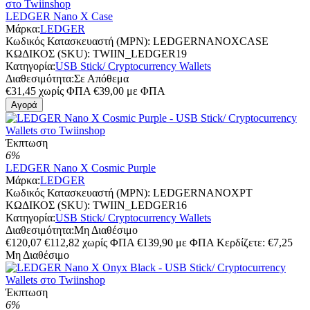
LEDGER Nano X Case
Μάρκα:
LEDGER
Κωδικός Κατασκευαστή (MPN):
LEDGERNANOXCASE
ΚΩΔΙΚΟΣ (SKU):
TWIIN_LEDGER19
Κατηγορία:
USB Stick/ Cryptocurrency Wallets
Διαθεσιμότητα:
Σε Απόθεμα
€
31,45
χωρίς ΦΠΑ
€
39,00
με ΦΠΑ
Αγορά
Έκπτωση
6%
LEDGER Nano X Cosmic Purple
Μάρκα:
LEDGER
Κωδικός Κατασκευαστή (MPN):
LEDGERNANOXPT
ΚΩΔΙΚΟΣ (SKU):
TWIIN_LEDGER16
Κατηγορία:
USB Stick/ Cryptocurrency Wallets
Διαθεσιμότητα:
Μη Διαθέσιμο
€
120,07
€
112,82
χωρίς ΦΠΑ
€
139,90
με ΦΠΑ
Κερδίζετε: €
7,25
Μη Διαθέσιμο
Έκπτωση
6%