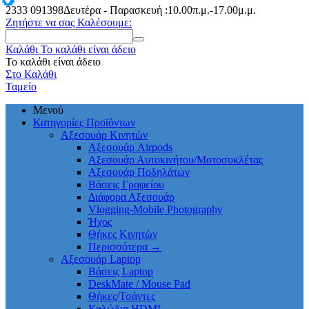
2333
091398
Δευτέρα - Παρασκευή :10.00π.μ.-17.00μ.μ.
Ζητήστε να σας Καλέσουμε:
Καλάθι
Το καλάθι είναι άδειο
Το καλάθι είναι άδειο
Στο Καλάθι
Ταμείο
Μενού
Κατηγορίες Προϊόντων
Αξεσουάρ Κινητών
Αξεσουάρ Airpods
Αξεσουάρ Αυτοκινήτου/Μοτοσυκλέτας
Αξεσουάρ Ποδηλάτων
Βάσεις Γραφείου
Διάφορα Αξεσουάρ
Vlogging-Mobile Photography
Ήχος
Θήκες Κινητών
Περισσότερα
→
Αξεσουάρ Laptop
Βάσεις Laptop
DeskMate / Mouse Pad
Θήκες/Τσάντες
Καλώδια HDMI