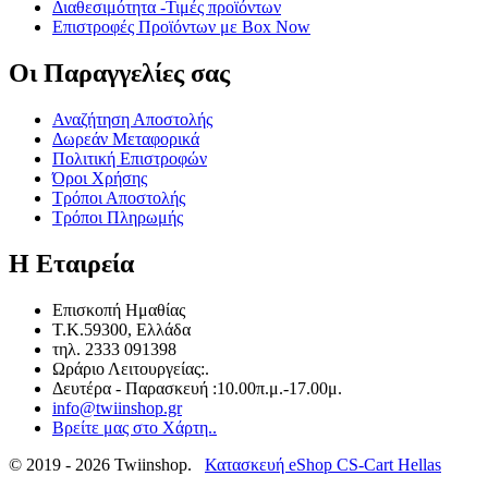
Διαθεσιμότητα -Τιμές προϊόντων
Επιστροφές Προϊόντων με Box Now
Οι Παραγγελίες​ σας
Αναζήτηση Αποστολής
Δωρεάν Μεταφορικά
Πολιτική Επιστροφών
Όροι Χρήσης
Τρόποι Αποστολής
Τρόποι Πληρωμής
Η Εταιρεία​
Επισκοπή Ημαθίας
T.K.59300, Ελλάδα
τηλ. 2333 091398
Ωράριο Λειτουργείας:.
Δευτέρα - Παρασκευή :10.00π.μ.-17.00μ.
info@twiinshop.gr
Βρείτε μας στο Χάρτη..
© 2019 - 2026 Twiinshop.
Κατασκευή eShop CS-Cart Hellas