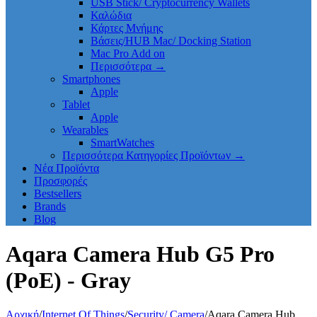
USB Stick/ Cryptocurrency Wallets
Καλώδια
Κάρτες Μνήμης
Βάσεις/HUB Mac/ Docking Station
Mac Pro Add on
Περισσότερα
→
Smartphones
Apple
Tablet
Apple
Wearables
SmartWatches
Περισσότερα Κατηγορίες Προϊόντων
→
Νέα Προϊόντα
Προσφορές
Bestsellers
Brands
Blog
Aqara Camera Hub G5 Pro
(PoE) - Gray
Αρχική
/
Internet Of Things
/
Security/ Camera
/
Aqara Camera Hub