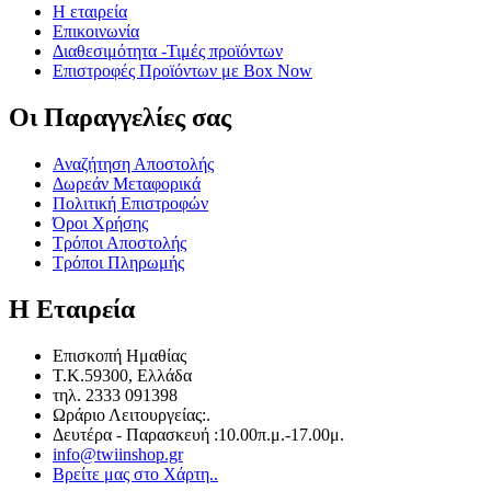
Η εταιρεία
Επικοινωνία
Διαθεσιμότητα -Τιμές προϊόντων
Επιστροφές Προϊόντων με Box Now
Οι Παραγγελίες​ σας
Αναζήτηση Αποστολής
Δωρεάν Μεταφορικά
Πολιτική Επιστροφών
Όροι Χρήσης
Τρόποι Αποστολής
Τρόποι Πληρωμής
Η Εταιρεία​
Επισκοπή Ημαθίας
T.K.59300, Ελλάδα
τηλ. 2333 091398
Ωράριο Λειτουργείας:.
Δευτέρα - Παρασκευή :10.00π.μ.-17.00μ.
info@twiinshop.gr
Βρείτε μας στο Χάρτη..