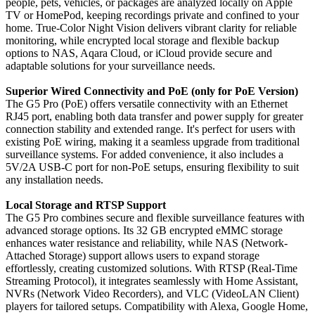
people, pets, vehicles, or packages are analyzed locally on Apple
TV or HomePod, keeping recordings private and confined to your
home. True-Color Night Vision delivers vibrant clarity for reliable
monitoring, while encrypted local storage and flexible backup
options to NAS, Aqara Cloud, or iCloud provide secure and
adaptable solutions for your surveillance needs.
Superior Wired Connectivity and PoE (only for PoE Version)
The G5 Pro (PoE) offers versatile connectivity with an Ethernet
RJ45 port, enabling both data transfer and power supply for greater
connection stability and extended range. It's perfect for users with
existing PoE wiring, making it a seamless upgrade from traditional
surveillance systems. For added convenience, it also includes a
5V/2A USB-C port for non-PoE setups, ensuring flexibility to suit
any installation needs.
Local Storage and RTSP Support
The G5 Pro combines secure and flexible surveillance features with
advanced storage options. Its 32 GB encrypted eMMC storage
enhances water resistance and reliability, while NAS (Network-
Attached Storage) support allows users to expand storage
effortlessly, creating customized solutions. With RTSP (Real-Time
Streaming Protocol), it integrates seamlessly with Home Assistant,
NVRs (Network Video Recorders), and VLC (VideoLAN Client)
players for tailored setups. Compatibility with Alexa, Google Home,