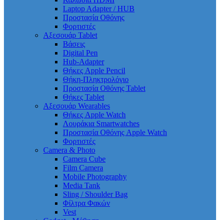
Laptop Adapter / HUB
Προστασία Οθόνης
Φορτιστές
Αξεσουάρ Tablet
Βάσεις
Digital Pen
Hub-Adapter
Θήκες Apple Pencil
Θήκη-Πληκτρολόγιο
Προστασία Οθόνης Tablet
Θήκες Tablet
Αξεσουάρ Wearables
Θήκες Apple Watch
Λουράκια Smartwatches
Προστασία Οθόνης Apple Watch
Φορτιστές
Camera & Photo
Camera Cube
Film Camera
Mobile Photography
Media Tank
Sling / Shoulder Bag
Φίλτρα Φακών
Vest