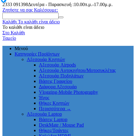
2333
091398
Δευτέρα - Παρασκευή :10.00π.μ.-17.00μ.μ.
Ζητήστε να σας Καλέσουμε:
Καλάθι
Το καλάθι είναι άδειο
Το καλάθι είναι άδειο
Στο Καλάθι
Ταμείο
Μενού
Κατηγορίες Προϊόντων
Αξεσουάρ Κινητών
Αξεσουάρ Airpods
Αξεσουάρ Αυτοκινήτου/Μοτοσυκλέτας
Αξεσουάρ Ποδηλάτων
Βάσεις Γραφείου
Διάφορα Αξεσουάρ
Vlogging-Mobile Photography
Ήχος
Θήκες Κινητών
Περισσότερα
→
Αξεσουάρ Laptop
Βάσεις Laptop
DeskMate / Mouse Pad
Θήκες/Τσάντες
Καλώδια HDMI