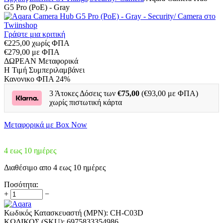
G5 Pro (PoE) - Gray
Γράψτε μια κριτική
€
225,00
χωρίς ΦΠΑ
€
279,00
με ΦΠΑ
ΔΩΡΕΑΝ Μεταφορικά
H Τιμή Συμπεριλαμβάνει
Κανονικο ΦΠΑ 24%
3 Άτοκες Δόσεις των
€
75,00
(€
93,00
με ΦΠΑ)
χωρίς πιστωτική κάρτα
Μεταφoρικά με Box Now
4 εως 10 ημέρες
Διαθέσιμο απο 4 εως 10 ημέρες
Ποσότητα:
+
−
Κωδικός Κατασκευαστή (MPN):
CH-C03D
ΚΩΔΙΚΟΣ (SKU):
6975833354986