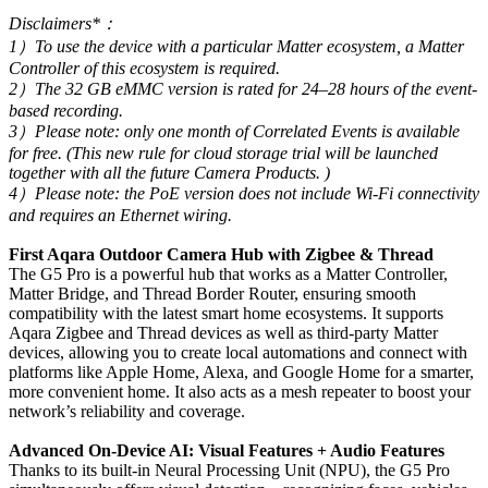
Disclaimers*：
1）To use the device with a particular Matter ecosystem, a Matter
Controller of this ecosystem is required.
2）The 32 GB eMMC version is rated for 24–28 hours of the event-
based recording.
3）Please note: only one month of Correlated Events is available
for free. (This new rule for cloud storage trial will be launched
together with all the future Camera Products. )
4）Please note: the PoE version does not include Wi-Fi connectivity
and requires an Ethernet wiring.
First Aqara Outdoor Camera Hub with Zigbee & Thread
The G5 Pro is a powerful hub that works as a Matter Controller,
Matter Bridge, and Thread Border Router, ensuring smooth
compatibility with the latest smart home ecosystems. It supports
Aqara Zigbee and Thread devices as well as third-party Matter
devices, allowing you to create local automations and connect with
platforms like Apple Home, Alexa, and Google Home for a smarter,
more convenient home. It also acts as a mesh repeater to boost your
network’s reliability and coverage.
Advanced On-Device AI: Visual Features + Audio Features
Thanks to its built-in Neural Processing Unit (NPU), the G5 Pro