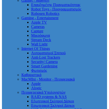
Gadget - Μάθηση
Επαυξημένης Πραγματικότητας
Robot Toys - Προγραμματισμός
Robosen Robotics
Gaming - Entertainment
Apple TV
Cameras
Capture
Μικρόφωνα
Stream Deck
Wall Light
Internet Of Things
Αυτοματισμοί Σπιτιού
Anti-Lost Trackers
Security/ Camera
Smart Gardening
Φωτισμός
Καθαριστικά
MacMIni - Monitor - Περιφεριακά
Apple
Alogic
Περιφερειακά Υπολογιστών
RAID systems & NAS
Εξωτερικοί Σκληροί Δίσκοι
Εσωτερικοί Σκληροί Δίσκοι