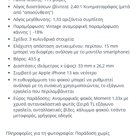
Λόγος διαστάσεων (βίντεο): 2,40:1 Κινηματογράφος (μετά
από "αποσύνθεση")
Λόγος μεγέθυνσης: 1,33 οριζόντια συμπίεση
Παραμόρφωση: Vintage αναμορφική παραμόρφωση
κάννης | -18%
Σχέδιο: 3 κυλινδρικά στοιχεία
Ελάχιστη απόσταση αντικειμένου: περίπου. 15 mm
(μπορεί να διαφέρει ανάλογα με το μοντέλο smartphone)
Βάρος: 43,5 g
Διαστάσεις (διάμετρος x ύψος): 33 mm x 26,2 mm
Συμβατό με Apple iPhone 13 και νεότερο
Η ευθυγράμμιση του φακού μπορεί να ρυθμιστεί
ανάλογα με τη συσκευή χρησιμοποιώντας το εξάγωνο
εργαλείο που περιλαμβάνεται
Εύρος παράδοσης: Αναμορφικός φακός Moment 1,33x με
χρυσά αντανακλαστικά φωτός (Σειρά T), εξάγωνο
εργαλείο, ανταλλακτικές βίδες, κάλυμμα φακού, τσάντα
μεταφοράς, γρήγορος οδηγός
Πληροφορίες για τη φωτογραφία: Παράδοση χωρίς