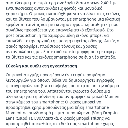
αποτέλεσμα μια ευρύτερη αναλογία διαστάσεων 2,40:1 με
εντυπωσιακές αντανακλάσεις φωτός και μοναδικό
χαρακτήρα. Ο φακός αναπτύχθηκε για να δίνει στις εικόνες
και τα βίντεο που λαμβάνονται με smartphone μια κλασική
εμφάνιση ταινίας και μια κινηματογραφική αισθητική που
συνήθως προορίζεται για επαγγελματικό εξοπλισμό. Στο
post-production, η παραμορφωμένη εικόνα μπορεί να
επανέλθει στην αρχική της μορφή ευρείας οθόνης. Αυτός ο
φακός προσφέρει πλούσιους τόνους και χρυσές
αντανακλάσεις με εξαιρετικά ευρεία μορφή που μεταφέρει
τα βίντεο και τις εικόνες smartphone σε ένα νέο επίπεδο.
Εύκολη και ευέλικτη εγκατάσταση
Οι φακοί στιγμής προσφέρουν ένα ευρύτερο φάσμα
λειτουργιών για όποιον θέλει να δημιουργήσει εγγραφές
φωτογραφιών και βίντεο υψηλής ποιότητας με την κάμερα
του smartphone του. Απαιτούνται χωριστά διαθέσιμα
αξεσουάρ για τη σύνδεση του αναμορφικού φακού Moment
στην κάμερα του smartphone: Ο φακός μπορεί να
προσαρτηθεί χρησιμοποιώντας μια θήκη smartphone
Moment σε συνδυασμό με μια αποσπώμενη βάση Drop-In
Lens (Σειρά T). Εναλλακτικά, ο φακός μπορεί επίσης να
προσαρτηθεί απευθείας στο δικό σας smartphone χωρίς