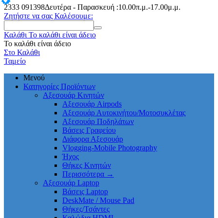
2333
091398
Δευτέρα - Παρασκευή :10.00π.μ.-17.00μ.μ.
Ζητήστε να σας Καλέσουμε:
Καλάθι
Το καλάθι είναι άδειο
Το καλάθι είναι άδειο
Στο Καλάθι
Ταμείο
Μενού
Κατηγορίες Προϊόντων
Αξεσουάρ Κινητών
Αξεσουάρ Airpods
Αξεσουάρ Αυτοκινήτου/Μοτοσυκλέτας
Αξεσουάρ Ποδηλάτων
Βάσεις Γραφείου
Διάφορα Αξεσουάρ
Vlogging-Mobile Photography
Ήχος
Θήκες Κινητών
Περισσότερα
→
Αξεσουάρ Laptop
Βάσεις Laptop
DeskMate / Mouse Pad
Θήκες/Τσάντες
Καλώδια HDMI