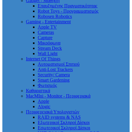
Gadget - Μάθηση
Επαυξημένης Πραγματικότητας
Robot Toys - Προγραμματισμός
Robosen Robotics
Gaming - Entertainment
Apple TV
Cameras
Capture
Μικρόφωνα
Stream Deck
Wall Light
Internet Of Things
Αυτοματισμοί Σπιτιού
Anti-Lost Trackers
Security/ Camera
Smart Gardening
Φωτισμός
Καθαριστικά
MacMIni - Monitor - Περιφεριακά
Apple
Alogic
Περιφερειακά Υπολογιστών
RAID systems & NAS
Εξωτερικοί Σκληροί Δίσκοι
Εσωτερικοί Σκληροί Δίσκοι