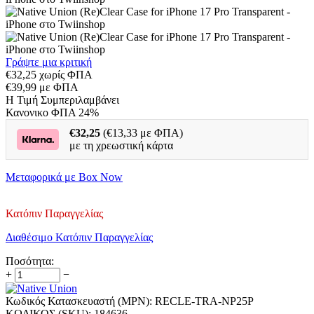
Γράψτε μια κριτική
€
32,25
χωρίς ΦΠΑ
€
39,99
με ΦΠΑ
H Τιμή Συμπεριλαμβάνει
Κανονικο ΦΠΑ 24%
€
32,25
(€
13,33
με ΦΠΑ)
με τη χρεωστική κάρτα
Μεταφoρικά με Box Now
Κατόπιν Παραγγελίας
Διαθέσιμο Κατόπιν Παραγγελίας
Ποσότητα:
+
−
Κωδικός Κατασκευαστή (MPN):
RECLE-TRA-NP25P
ΚΩΔΙΚΟΣ (SKU):
184636