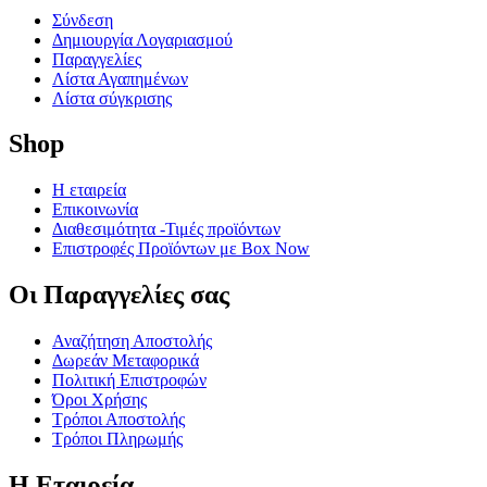
Σύνδεση
Δημιουργία Λογαριασμού
Παραγγελίες
Λίστα Αγαπημένων
Λίστα σύγκρισης
Shop
Η εταιρεία
Επικοινωνία
Διαθεσιμότητα -Τιμές προϊόντων
Επιστροφές Προϊόντων με Box Now
Οι Παραγγελίες​ σας
Αναζήτηση Αποστολής
Δωρεάν Μεταφορικά
Πολιτική Επιστροφών
Όροι Χρήσης
Τρόποι Αποστολής
Τρόποι Πληρωμής
Η Εταιρεία​