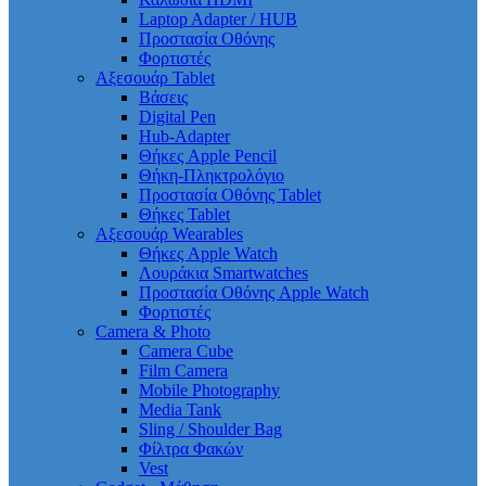
Laptop Adapter / HUB
Προστασία Οθόνης
Φορτιστές
Αξεσουάρ Tablet
Βάσεις
Digital Pen
Hub-Adapter
Θήκες Apple Pencil
Θήκη-Πληκτρολόγιο
Προστασία Οθόνης Tablet
Θήκες Tablet
Αξεσουάρ Wearables
Θήκες Apple Watch
Λουράκια Smartwatches
Προστασία Οθόνης Apple Watch
Φορτιστές
Camera & Photo
Camera Cube
Film Camera
Mobile Photography
Media Tank
Sling / Shoulder Bag
Φίλτρα Φακών
Vest