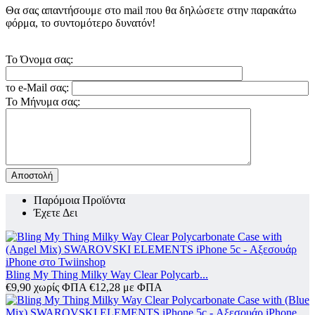
Θα σας απαντήσουμε στο mail που θα δηλώσετε στην παρακάτω
φόρμα, το συντομότερο δυνατόν!
Το Όνομα σας:
το e-Mail σας:
Το Μήνυμα σας:
Αποστολή
Παρόμοια Προϊόντα
Έχετε Δει
Bling My Thing Milky Way Clear Polycarb...
€
9,90
χωρίς ΦΠΑ
€
12,28
με ΦΠΑ