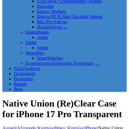
USB Stick/ Cryptocurrency Wallets
Καλώδια
Κάρτες Μνήμης
Βάσεις/HUB Mac/ Docking Station
Mac Pro Add on
Περισσότερα
→
Smartphones
Apple
Tablet
Apple
Wearables
SmartWatches
Περισσότερα Κατηγορίες Προϊόντων
→
Νέα Προϊόντα
Προσφορές
Bestsellers
Brands
Blog
Native Union (Re)Clear Case
for iPhone 17 Pro Transparent
Αρχική
/
Αξεσουάρ Κινητών
/
Θήκες Κινητών
/
iPhone
/
Native Union