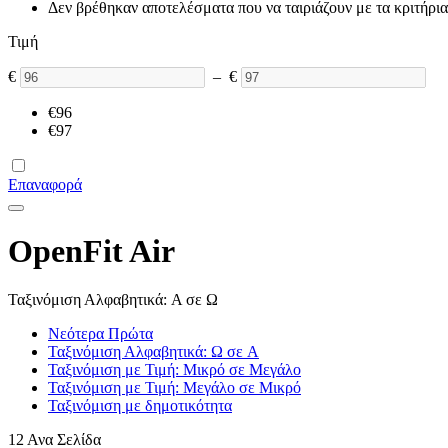
Δεν βρέθηκαν αποτελέσματα που να ταιριάζουν με τα κριτήρια
Τιμή
€
–
€
€
96
€
97
Επαναφορά
OpenFit Air
Ταξινόμιση Αλφαβητικά: A σε Ω
Νεότερα Πρώτα
Ταξινόμιση Αλφαβητικά: Ω σε A
Ταξινόμιση με Τιμή: Μικρό σε Μεγάλο
Ταξινόμιση με Τιμή: Μεγάλο σε Μικρό
Ταξινόμιση με δημοτικότητα
12 Ανα Σελίδα