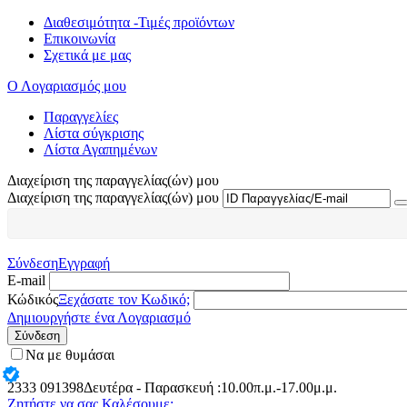
Διαθεσιμότητα -Τιμές προϊόντων
Επικοινωνία
Σχετικά με μας
Ο Λογαριασμός μου
Παραγγελίες
Λίστα σύγκρισης
Λίστα Αγαπημένων
Διαχείριση της παραγγελίας(ών) μου
Διαχείριση της παραγγελίας(ών) μου
Σύνδεση
Εγγραφή
E-mail
Κώδικός
Ξεχάσατε τον Κωδικό;
Δημιουργήστε ένα Λογαριασμό
Σύνδεση
Να με θυμάσαι
2333
091398
Δευτέρα - Παρασκευή :10.00π.μ.-17.00μ.μ.
Ζητήστε να σας Καλέσουμε: