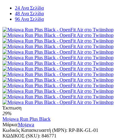
24 Ανα Σελίδα
48 Ανα Σελίδα
96 Ανα Σελίδα
Έκπτωση
29%
Mojawa Run Plus Black
Μάρκα:
Mojawa
Κωδικός Κατασκευαστή (MPN):
RP-BK-GL-01
ΚΩΔΙΚΟΣ (SKU):
846771