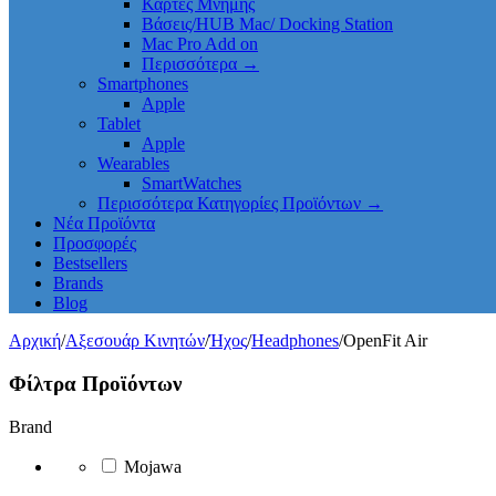
Κάρτες Μνήμης
Βάσεις/HUB Mac/ Docking Station
Mac Pro Add on
Περισσότερα
→
Smartphones
Apple
Tablet
Apple
Wearables
SmartWatches
Περισσότερα Κατηγορίες Προϊόντων
→
Νέα Προϊόντα
Προσφορές
Bestsellers
Brands
Blog
Αρχική
/
Αξεσουάρ Κινητών
/
Ήχος
/
Headphones
/
OpenFit Air
Φίλτρα Προϊόντων
Brand
Mojawa