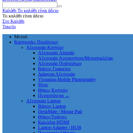
Καλάθι
Το καλάθι είναι άδειο
Το καλάθι είναι άδειο
Στο Καλάθι
Ταμείο
Μενού
Κατηγορίες Προϊόντων
Αξεσουάρ Κινητών
Αξεσουάρ Airpods
Αξεσουάρ Αυτοκινήτου/Μοτοσυκλέτας
Αξεσουάρ Ποδηλάτων
Βάσεις Γραφείου
Διάφορα Αξεσουάρ
Vlogging-Mobile Photography
Ήχος
Θήκες Κινητών
Περισσότερα
→
Αξεσουάρ Laptop
Βάσεις Laptop
DeskMate / Mouse Pad
Θήκες/Τσάντες
Καλώδια HDMI
Laptop Adapter / HUB
Προστασία Οθόνης