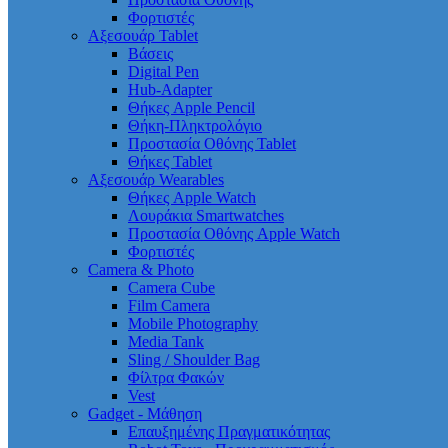
Φορτιστές
Αξεσουάρ Tablet
Βάσεις
Digital Pen
Hub-Adapter
Θήκες Apple Pencil
Θήκη-Πληκτρολόγιο
Προστασία Οθόνης Tablet
Θήκες Tablet
Αξεσουάρ Wearables
Θήκες Apple Watch
Λουράκια Smartwatches
Προστασία Οθόνης Apple Watch
Φορτιστές
Camera & Photo
Camera Cube
Film Camera
Mobile Photography
Media Tank
Sling / Shoulder Bag
Φίλτρα Φακών
Vest
Gadget - Μάθηση
Επαυξημένης Πραγματικότητας