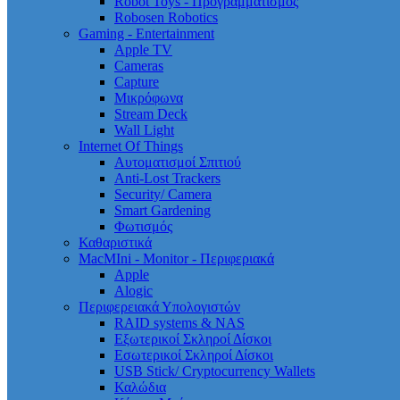
Robot Toys - Προγραμματισμός
Robosen Robotics
Gaming - Entertainment
Apple TV
Cameras
Capture
Μικρόφωνα
Stream Deck
Wall Light
Internet Of Things
Αυτοματισμοί Σπιτιού
Anti-Lost Trackers
Security/ Camera
Smart Gardening
Φωτισμός
Καθαριστικά
MacMIni - Monitor - Περιφεριακά
Apple
Alogic
Περιφερειακά Υπολογιστών
RAID systems & NAS
Εξωτερικοί Σκληροί Δίσκοι
Εσωτερικοί Σκληροί Δίσκοι
USB Stick/ Cryptocurrency Wallets
Καλώδια