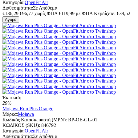
Κατηγορία:
OpenFit Air
Διαθεσιμότητα:
Σε Απόθεμα
€
136,29
€
96,77
χωρίς ΦΠΑ
€
119,99
με ΦΠΑ
Κερδίζετε: €
39,52
Αγορά
Έκπτωση
29%
Mojawa Run Plus Orange
Μάρκα:
Mojawa
Κωδικός Κατασκευαστή (MPN):
RP-OE-GL-01
ΚΩΔΙΚΟΣ (SKU):
846792
Κατηγορία:
OpenFit Air
Διαθεσιμότητα:
Σε Απόθεμα